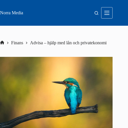
Hoppa
till
innehåll
Norra Media
Finans
Advisa – hjälp med lån och privatekonomi
Hem