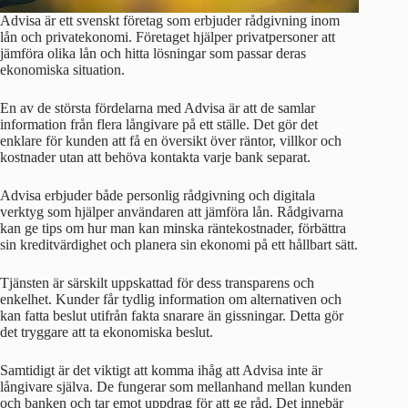
Advisa är ett svenskt företag som erbjuder rådgivning inom
lån och privatekonomi. Företaget hjälper privatpersoner att
jämföra olika lån och hitta lösningar som passar deras
ekonomiska situation.
En av de största fördelarna med Advisa är att de samlar
information från flera långivare på ett ställe. Det gör det
enklare för kunden att få en översikt över räntor, villkor och
kostnader utan att behöva kontakta varje bank separat.
Advisa erbjuder både personlig rådgivning och digitala
verktyg som hjälper användaren att jämföra lån. Rådgivarna
kan ge tips om hur man kan minska räntekostnader, förbättra
sin kreditvärdighet och planera sin ekonomi på ett hållbart sätt.
Tjänsten är särskilt uppskattad för dess transparens och
enkelhet. Kunder får tydlig information om alternativen och
kan fatta beslut utifrån fakta snarare än gissningar. Detta gör
det tryggare att ta ekonomiska beslut.
Samtidigt är det viktigt att komma ihåg att Advisa inte är
långivare själva. De fungerar som mellanhand mellan kunden
och banken och tar emot uppdrag för att ge råd. Det innebär