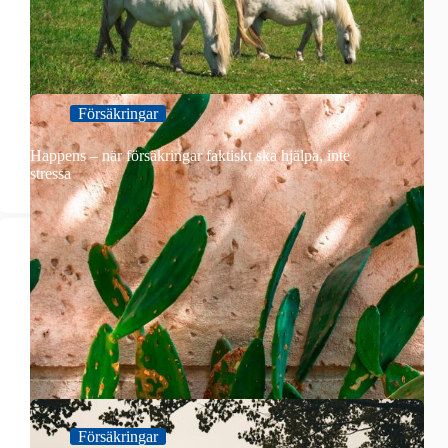
Försäkringar
Happens – när försäkringar faktiskt ska hjälpa, inte
stressa
Försäkringar