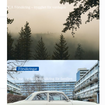
ICA Försäkring – trygghet för vardagen
Försäkringar
JustInCase – enkel livförsäkring för familjen