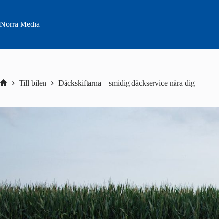
Hoppa
till
innehåll
Norra Media
Till bilen
Däckskiftarna – smidig däckservice nära dig
Hem