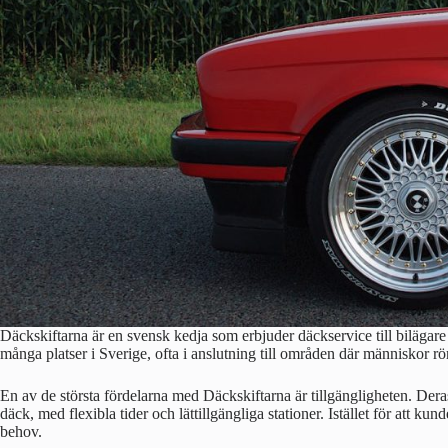
Däckskiftarna är en svensk kedja som erbjuder däckservice till bilägare
många platser i Sverige, ofta i anslutning till områden där människor rö
En av de största fördelarna med Däckskiftarna är tillgängligheten. Deras
däck, med flexibla tider och lättillgängliga stationer. Istället för att k
behov.