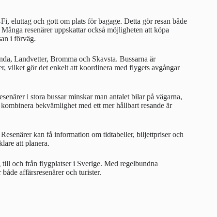
, eluttag och gott om plats för bagage. Detta gör resan både
d. Många resenärer uppskattar också möjligheten att köpa
san i förväg.
Arlanda, Landvetter, Bromma och Skavsta. Bussarna är
er, vilket gör det enkelt att koordinera med flygets avgångar
esenärer i stora bussar minskar man antalet bilar på vägarna,
ill kombinera bekvämlighet med ett mer hållbart resande är
esenärer kan få information om tidtabeller, biljettpriser och
lare att planera.
g till och från flygplatser i Sverige. Med regelbundna
både affärsresenärer och turister.