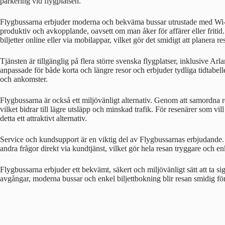
parkering vid flygplatsen.
Flygbussarna erbjuder moderna och bekväma bussar utrustade med Wi-Fi
produktiv och avkopplande, oavsett om man åker för affärer eller friti
biljetter online eller via mobilappar, vilket gör det smidigt att planera re
Tjänsten är tillgänglig på flera större svenska flygplatser, inklusive 
anpassade för både korta och längre resor och erbjuder tydliga tidtabell
och ankomster.
Flygbussarna är också ett miljövänligt alternativ. Genom att samordna r
vilket bidrar till lägre utsläpp och minskad trafik. För resenärer som v
detta ett attraktivt alternativ.
Service och kundsupport är en viktig del av Flygbussarnas erbjudande. R
andra frågor direkt via kundtjänst, vilket gör hela resan tryggare och enk
Flygbussarna erbjuder ett bekvämt, säkert och miljövänligt sätt att ta si
avgångar, moderna bussar och enkel biljettbokning blir resan smidig för 