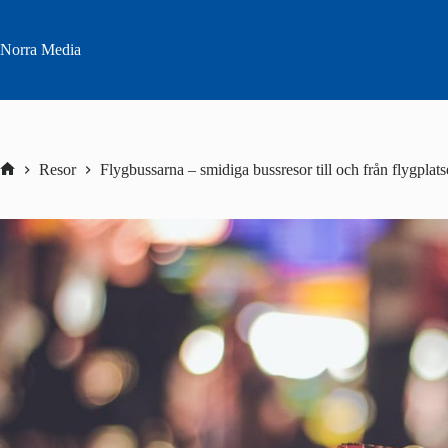
Hoppa
till
innehåll
Norra Media
Resor
Flygbussarna – smidiga bussresor till och från flygplat
Hem