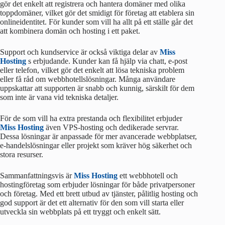
gör det enkelt att registrera och hantera domäner med olika
toppdomäner, vilket gör det smidigt för företag att etablera sin
onlineidentitet. För kunder som vill ha allt på ett ställe går det
att kombinera domän och hosting i ett paket.
Support och kundservice är också viktiga delar av
Miss
Hosting
s erbjudande. Kunder kan få hjälp via chatt, e-post
eller telefon, vilket gör det enkelt att lösa tekniska problem
eller få råd om webbhotellslösningar. Många användare
uppskattar att supporten är snabb och kunnig, särskilt för dem
som inte är vana vid tekniska detaljer.
För de som vill ha extra prestanda och flexibilitet erbjuder
Miss Hosting
även VPS-hosting och dedikerade servrar.
Dessa lösningar är anpassade för mer avancerade webbplatser,
e-handelslösningar eller projekt som kräver hög säkerhet och
stora resurser.
Sammanfattningsvis är
Miss Hosting
ett webbhotell och
hostingföretag som erbjuder lösningar för både privatpersoner
och företag. Med ett brett utbud av tjänster, pålitlig hosting och
god support är det ett alternativ för den som vill starta eller
utveckla sin webbplats på ett tryggt och enkelt sätt.