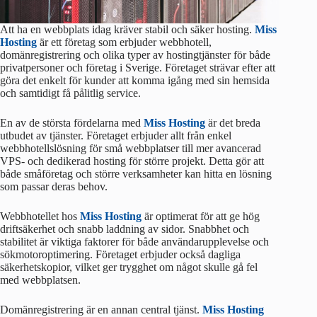
Att ha en webbplats idag kräver stabil och säker hosting.
Miss
Hosting
är ett företag som erbjuder webbhotell,
domänregistrering och olika typer av hostingtjänster för både
privatpersoner och företag i Sverige. Företaget strävar efter att
göra det enkelt för kunder att komma igång med sin hemsida
och samtidigt få pålitlig service.
En av de största fördelarna med
Miss Hosting
är det breda
utbudet av tjänster. Företaget erbjuder allt från enkel
webbhotellslösning för små webbplatser till mer avancerad
VPS- och dedikerad hosting för större projekt. Detta gör att
både småföretag och större verksamheter kan hitta en lösning
som passar deras behov.
Webbhotellet hos
Miss Hosting
är optimerat för att ge hög
driftsäkerhet och snabb laddning av sidor. Snabbhet och
stabilitet är viktiga faktorer för både användarupplevelse och
sökmotoroptimering. Företaget erbjuder också dagliga
säkerhetskopior, vilket ger trygghet om något skulle gå fel
med webbplatsen.
Domänregistrering är en annan central tjänst.
Miss Hosting