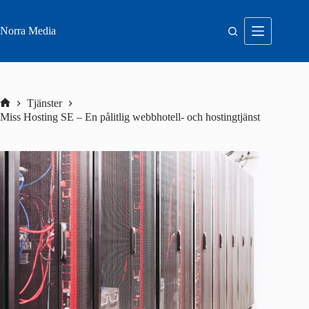
Hoppa
till
innehåll
Norra Media
Tjänster
Hem
Miss Hosting SE – En pålitlig webbhotell- och hostingtjänst