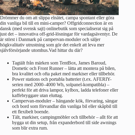
Drömmer du om att slippa elnätet, campa spontant eller göra
din vanliga bil till en mini-camper? Offgridconnection är en
dansk (med svensk sajt) onlinebutik som specialiserat sig på
just det – innovativa off-grid-lösningar för vardagsäventyr. De
är störst i Danmark på campervan-moduler och säljer
högkvalitativ utrustning som gör det enkelt att leva mer
självförsörjande utomhus.Vad hittar du där?
Tagtält från märken som TentBox, James Baroud,
Dometic och Front Runner – lätta att montera på bilen,
bra kvalitet och ofta paket med markiser eller tillbehör.
Power stations och portabla batterier (t.ex. AFERIY-
serien med 2000–4000 Wh, solpanel-kompatibla) –
perfekt för att driva lampor, kylbox, ladda telefoner eller
kaffebryggare utan eluttag.
Campervan-moduler – hängande kök, förvaring, sängar
och bord som förvandlar din vanliga bil eller skåpbil till
ett flexibelt boende.
Tält, markiser, campingmöbler och tillbehör – allt för att
bygga ut din setup, från expanderbord till side awnings
som blir extra rum.