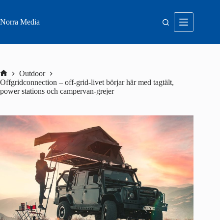
Hoppa
till
innehåll
Norra Media
Outdoor
Hem
Offgridconnection – off-grid-livet börjar här med tagtält,
power stations och campervan-grejer