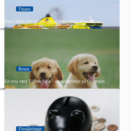
Finans
Hur Lendo kan hjälpa dig att hitta bättre lånevillkor
Resor
En resa med Tallink Silja – en upplevelse på Östersjön
Försäkringar