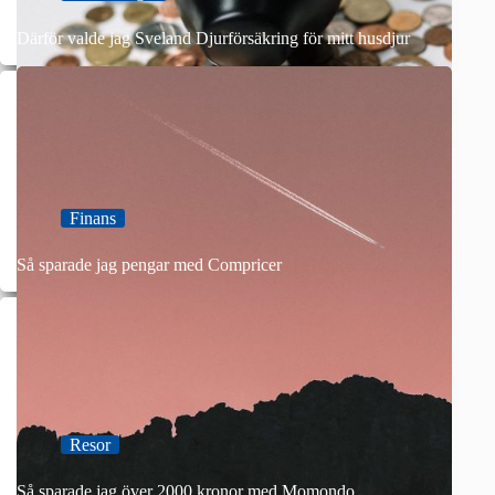
Därför valde jag Sveland Djurförsäkring för mitt husdjur
Finans
Så sparade jag pengar med Compricer
Resor
Så sparade jag över 2000 kronor med Momondo