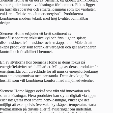
Siemens Home är en del av Siemens, ett globalt teknikföretag
som erbjuder innovativa lösningar för hemmet. Fokus ligger
på hushållsapparater och smarta lösningar som gör vardagen
enklare, effektivare och mer energisnål. Produkterna
kombinerar modern teknik med hög kvalitet och hållbar
design.
Siemens Home erbjuder ett brett sortiment av
hushållsapparater, inklusive kyl och frys, ugnar, spisar,
diskmaskiner, tvättmaskiner och småapparater. Målet är att
skapa produkter som förenklar vardagen och ger användaren
kontroll och flexibilitet i hemmet.
En av styrkorna hos Siemens Home är deras fokus på
energieffektivitet och hållbarhet. Många av deras produkter är
energimärkta och utvecklade för att minska energiförbrukning
utan att kompromissa med prestanda. Detta är viktigt för
hushåll som vill kombinera komfort med miljömedvetenhet.
Siemens Home lägger också stor vikt vid innovation och
smarta lösningar. Flera produkter kan styras digitalt via appar
eller integreras med smarta hem-lösningar, vilket gör det
möjligt att exempelvis övervaka kylskåpets temperatur, starta
tvättmaskinen på distans eller få aviseringar om underhåll.