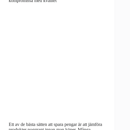
kompromissa med kvalitet
Ett av de bästa sätten att spara pengar är att jämföra
produkter noggrant innan man köper. Många